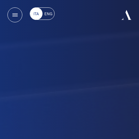
ITA
ENG