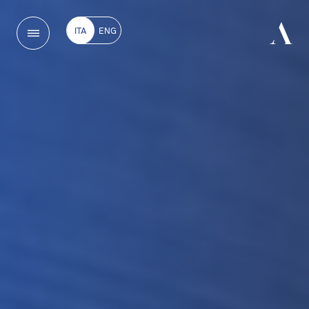
ITA
ENG