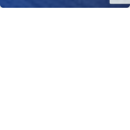
A proposito del (auspicato e necessario) cambio
di mentalità con riferimento al tema del work-life
balance.
Allavelli Legal
Non rinnovare un contratto a termine ad una lavoratrice
in gravidanza ben può integrare una discriminazione di
genere
.
La Corte di Cassazione (Sentenza n. 5476 del 26
febbraio 2021) ribadisce questo principio, forse noto
maggiormente a livello sovrannazionale, troppo spesso
dimenticato.
Nel caso oggetto della decisione, il datore di lavoro