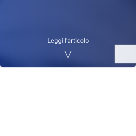
Leggi l'articolo
L
a cessazione del rapporto di lavoro pone il tema
della gestione degli strumenti informatici aziendali
assegnati al dipendente e, in particolare, dell’accesso ai
dati ivi contenuti da parte dell’ex lavoratore.
Ai sensi dell’art. 15 del GDPR (Regolamento generale
sulla protezione dei dati), ogni interessato ha il
diritto
di
sapere se sono trattati dati personali che lo riguardano
e di ottenerne copia.