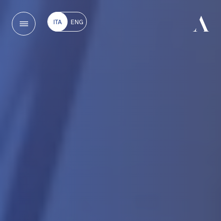
ITA
ENG